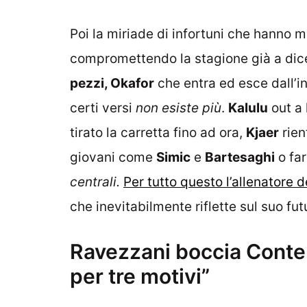
Poi la miriade di infortuni che hanno 
compromettendo la stagione già a dic
pezzi, Okafor
che entra ed esce dall’i
certi versi
non esiste più
.
Kalulu
out a
tirato la carretta fino ad ora,
Kjaer
rien
giovani come
Simic
e
Bartesaghi
o fa
centrali.
Per tutto questo l’allenatore 
che inevitabilmente riflette sul suo fu
Ravezzani boccia Conte a
per tre motivi”