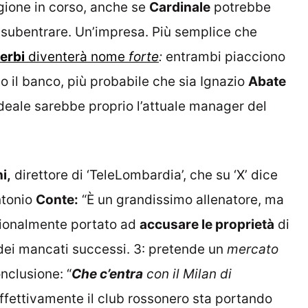
gione in corso, anche se
Cardinale
potrebbe
subentrare. Un’impresa. Più semplice che
erbi
diventerà nome
forte
:
entrambi piacciono
o il banco, più probabile che sia Ignazio
Abate
’ideale sarebbe proprio l’attuale manager del
i,
direttore di ‘TeleLombardia’, che su ‘X’ dice
Antonio
Conte:
“È un grandissimo allenatore, ma
uzionalmente portato ad
accusare le proprietà
di
dei mancati successi. 3: pretende un
mercato
nclusione: “
Che c’entra
con il Milan di
ffettivamente il club rossonero sta portando