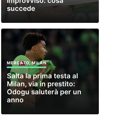
improvviso: cosa
succede
MERCATO
,
MILAN
Salta la prima testa al
Milan, via in prestito:
Odogu saluterà per un
anno