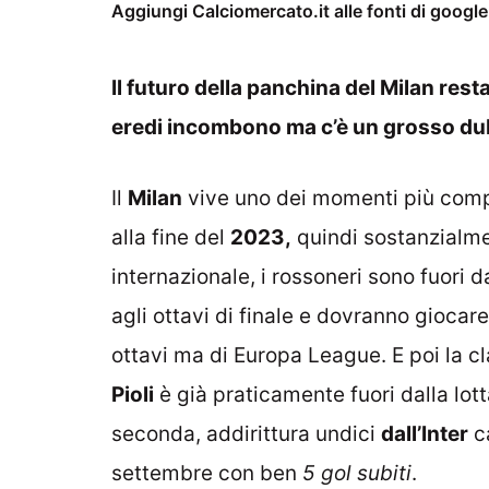
Aggiungi Calciomercato.it alle fonti di googl
Il futuro della panchina del Milan resta i
eredi incombono ma c’è un grosso du
Il
Milan
vive uno dei momenti più compli
alla fine del
2023,
quindi sostanzialmen
internazionale, i rossoneri sono fuori da 
agli ottavi di finale e dovranno giocare 
ottavi ma di Europa League. E poi la c
Pioli
è già praticamente fuori dalla lott
seconda, addirittura undici
dall’Inter
ca
settembre con ben
5 gol subiti
.