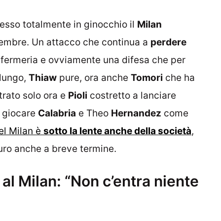
messo totalmente in ginocchio il
Milan
embre. Un attacco che continua a
perdere
nfermeria e ovviamente una difesa che per
 lungo,
Thiaw
pure, ora anche
Tomori
che ha
trato solo ora e
Pioli
costretto a lanciare
r giocare
Calabria
e Theo
Hernandez
come
del Milan è
sotto la lente anche della società
,
turo anche a breve termine.
l Milan: “Non c’entra niente