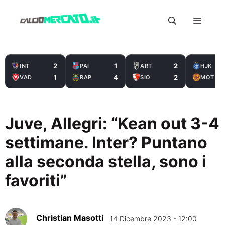
Vai
Menu
al
contenuto
2
1
2
INT
PAI
ART
HJK
1
4
2
VAD
RAP
SIO
MOT
Juve, Allegri: “Kean out 3-4
settimane. Inter? Puntano
alla seconda stella, sono i
favoriti”
Christian Masotti
14 Dicembre 2023 - 12:00