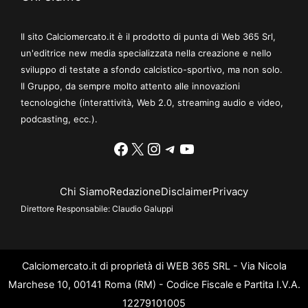
Il sito Calciomercato.it è il prodotto di punta di Web 365 Srl,
un'editrice new media specializzata nella creazione e nello
sviluppo di testate a sfondo calcistico-sportivo, ma non solo.
Il Gruppo, da sempre molto attento alle innovazioni
tecnologiche (interattività, Web 2.0, streaming audio e video,
podcasting, ecc.).
Facebook
X
Instagram
Telegram
YouTube
Chi Siamo
Redazione
Disclaimer
Privacy
Direttore Responsabile:
Claudio Galuppi
Calciomercato.it di proprietà di WEB 365 SRL - Via Nicola
Marchese 10, 00141 Roma (RM) - Codice Fiscale e Partita I.V.A.
12279101005