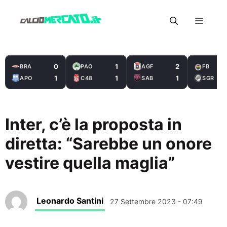
Vai
Menu
al
contenuto
0
1
2
BRA
PAO
AGF
FB
1
1
1
APO
C48
SAB
SGR
Inter, c’è la proposta in
diretta: “Sarebbe un onore
vestire quella maglia”
Leonardo Santini
27 Settembre 2023 - 07:49