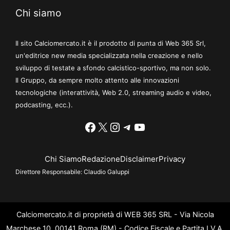
Chi siamo
Il sito Calciomercato.it è il prodotto di punta di Web 365 Srl,
un'editrice new media specializzata nella creazione e nello
sviluppo di testate a sfondo calcistico-sportivo, ma non solo.
Il Gruppo, da sempre molto attento alle innovazioni
tecnologiche (interattività, Web 2.0, streaming audio e video,
podcasting, ecc.).
Facebook
X
Instagram
Telegram
YouTube
Chi Siamo
Redazione
Disclaimer
Privacy
Direttore Responsabile:
Claudio Galuppi
Calciomercato.it di proprietà di WEB 365 SRL - Via Nicola
Marchese 10, 00141 Roma (RM) - Codice Fiscale e Partita I.V.A.