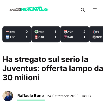
Vai
Menu
al
contenuto
0
1
2
BRA
PAO
AGF
FB
1
1
1
APO
C48
SAB
SGR
Ha stregato sul serio la
Juventus: offerta lampo da
30 milioni
Raffaele Bene
24 Settembre 2023 - 08:13