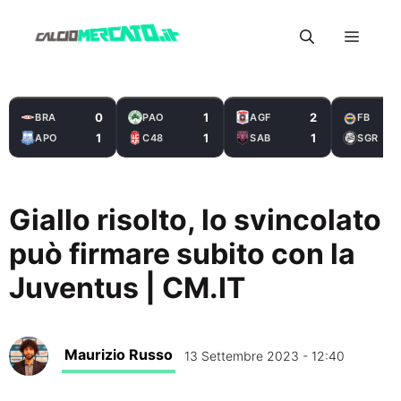
Vai
Menu
al
contenuto
0
1
2
BRA
PAO
AGF
FB
1
1
1
APO
C48
SAB
SGR
Giallo risolto, lo svincolato
può firmare subito con la
Juventus | CM.IT
Maurizio Russo
13 Settembre 2023 - 12:40