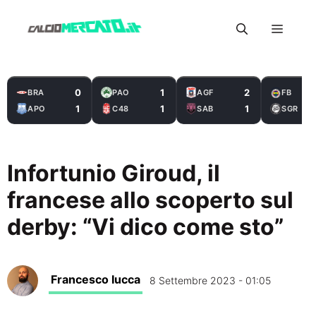
Vai
Menu
al
contenuto
0
1
2
BRA
PAO
AGF
FB
1
1
1
APO
C48
SAB
SGR
Infortunio Giroud, il
francese allo scoperto sul
derby: “Vi dico come sto”
Francesco Iucca
8 Settembre 2023 - 01:05