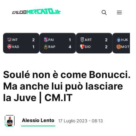
Vai
Menu
al
contenuto
2
1
2
INT
PAI
ART
HJK
1
4
2
VAD
RAP
SIO
MOT
Soulé non è come Bonucci.
Ma anche lui può lasciare
la Juve | CM.IT
Alessio Lento
17 Luglio 2023 - 08:13