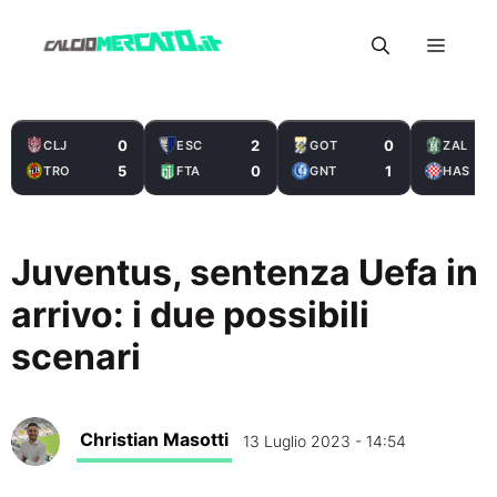
Vai
Menu
al
contenuto
0
2
0
CLJ
ESC
GOT
ZAL
5
0
1
TRO
FTA
GNT
HAS
Juventus, sentenza Uefa in
arrivo: i due possibili
scenari
Christian Masotti
13 Luglio 2023 - 14:54