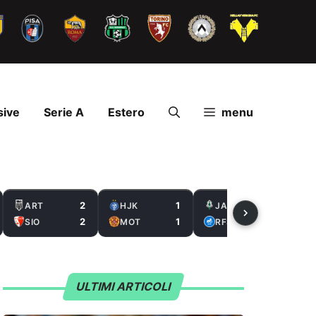
sive
Serie A
Estero
menu
2
1
2
ART
HJK
JAB
2
1
0
SIO
MOT
RFS
ULTIMI ARTICOLI