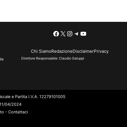
Facebook
X
Instagram
Telegram
YouTube
Chi Siamo
Redazione
Disclaimer
Privacy
Direttore Responsabile:
Claudio Galuppi
da
scale e Partita I.V.A. 12279101005
l 11/04/2024
ato -
Contattaci