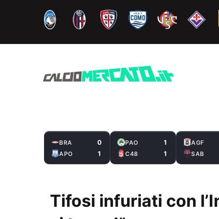
Vai
al
contenuto
0
1
BRA
PAO
AGF
1
1
APO
C48
SAB
Tifosi infuriati con l