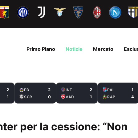
Primo Piano
Notizie
Mercato
Esclu
2
2
2
1
FB
INT
PAI
1
0
1
4
SGR
VAD
RAP
’Inter per la cessione: “Non