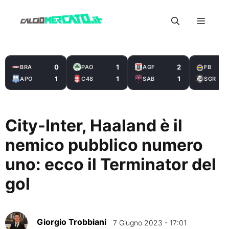
Vai
Menu
al
contenuto
0
1
2
BRA
PAO
AGF
FB
1
1
1
APO
C48
SAB
SGR
City-Inter, Haaland è il
nemico pubblico numero
uno: ecco il Terminator del
gol
Giorgio Trobbiani
7 Giugno 2023 - 17:01