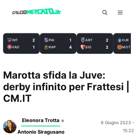
Vai
Menu
al
contenuto
2
1
2
INT
PAI
ART
HJK
1
4
2
VAD
RAP
SIO
MOT
Marotta sfida la Juve:
derby infinito per Frattesi |
CM.IT
Eleonora Trotta
e
6 Giugno 2023 -
15:22
Antonio Siragusano