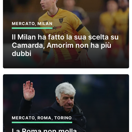
MERCATO
,
MILAN
Il Milan ha fatto la sua scelta su
Camarda, Amorim non ha più
dubbi
MERCATO
,
ROMA
,
TORINO
La Roma non molla