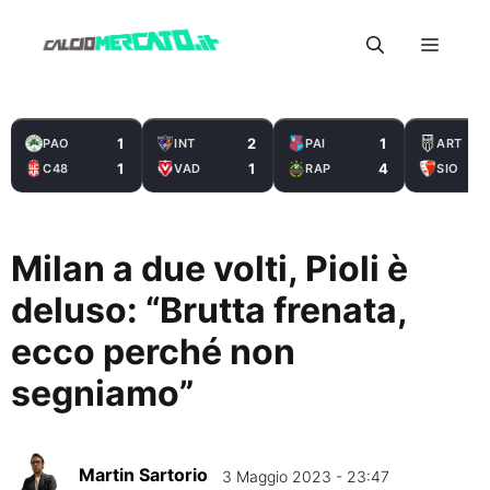
Vai
Menu
al
contenuto
1
2
1
PAO
INT
PAI
ART
1
1
4
C48
VAD
RAP
SIO
Milan a due volti, Pioli è
deluso: “Brutta frenata,
ecco perché non
segniamo”
Martin Sartorio
3 Maggio 2023 - 23:47