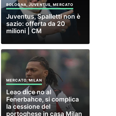
BOLOGNA
,
JUVENTUS
,
MERCATO
Juventus, Spalletti non è
sazio: offerta da 20
milioni | CM
MERCATO
,
MILAN
Leao dice no al
Fenerbahce, si complica
la cessione del
portoghese in casa Milan