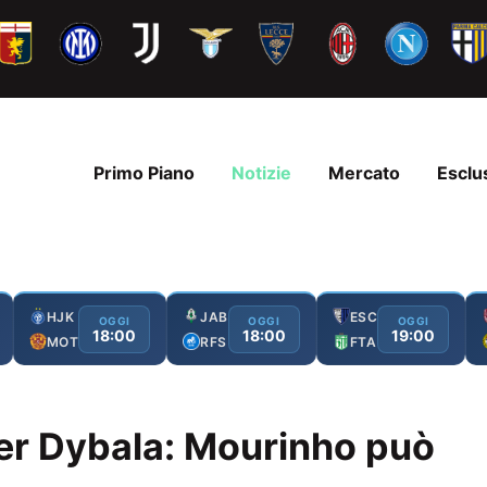
Primo Piano
Notizie
Mercato
Esclu
HJK
JAB
ESC
OGGI
OGGI
OGGI
18:00
18:00
19:00
MOT
RFS
FTA
er Dybala: Mourinho può