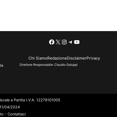
Facebook
X
Instagram
Telegram
YouTube
Chi Siamo
Redazione
Disclaimer
Privacy
Direttore Responsabile:
Claudio Galuppi
da
scale e Partita I.V.A. 12279101005
l 11/04/2024
ato -
Contattaci