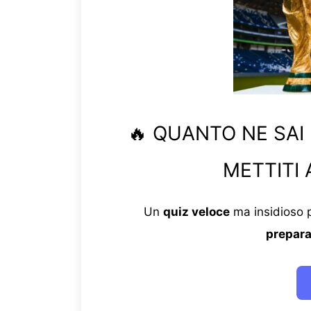
🔥 QUANTO NE SAI
METTITI 
Un
quiz veloce
ma insidioso p
prepara