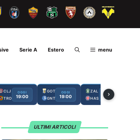
sive
Serie A
Estero
menu
CLJ
GOT
ZAL
FC
OGGI
OGGI
OGGI
19:00
19:00
19:00
TRO
GNT
HAS
GA
ULTIMI ARTICOLI