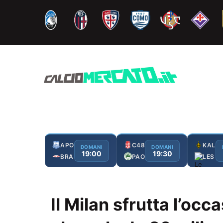
Vai
al
contenuto
APO
C48
KAL
DOMANI
DOMANI
19:00
19:30
BRA
PAO
LES
Il Milan sfrutta l’occ