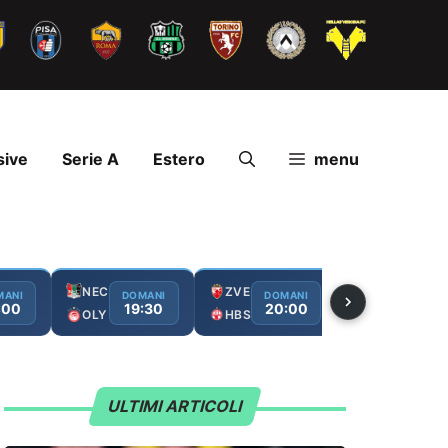
sive
Serie A
Estero
menu
NEC
ZVE
SLB
MANI
DOMANI
DOMANI
DOMAN
:00
19:30
20:00
20:1
OLY
HBS
MJA
ULTIMI ARTICOLI