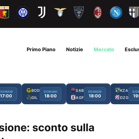
Primo Piano
Notizie
Mercato
Esclu
BOD
SAB
KZA
DOMANI
DOMANI
DOMANI
DO
17:00
18:00
18:00
19
GIL
AGF
DZG
asione: sconto sulla