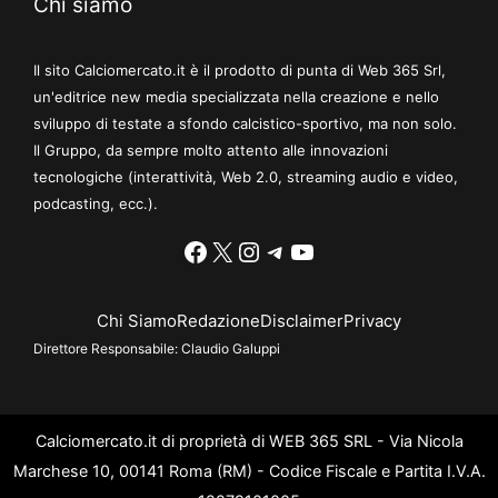
Chi siamo
Il sito Calciomercato.it è il prodotto di punta di Web 365 Srl,
un'editrice new media specializzata nella creazione e nello
sviluppo di testate a sfondo calcistico-sportivo, ma non solo.
Il Gruppo, da sempre molto attento alle innovazioni
tecnologiche (interattività, Web 2.0, streaming audio e video,
podcasting, ecc.).
Facebook
X
Instagram
Telegram
YouTube
Chi Siamo
Redazione
Disclaimer
Privacy
Direttore Responsabile:
Claudio Galuppi
Calciomercato.it di proprietà di WEB 365 SRL - Via Nicola
Marchese 10, 00141 Roma (RM) - Codice Fiscale e Partita I.V.A.