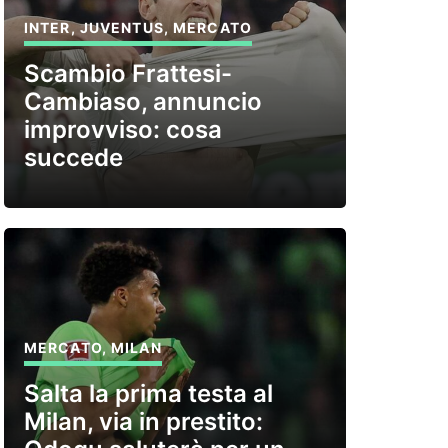
INTER
,
JUVENTUS
,
MERCATO
Scambio Frattesi-
Cambiaso, annuncio
improvviso: cosa
succede
MERCATO
,
MILAN
Salta la prima testa al
Milan, via in prestito: