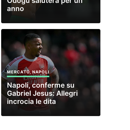
Odogu saluterà per un
anno
MERCATO
,
NAPOLI
Napoli, conferme su
Gabriel Jesus: Allegri
incrocia le dita