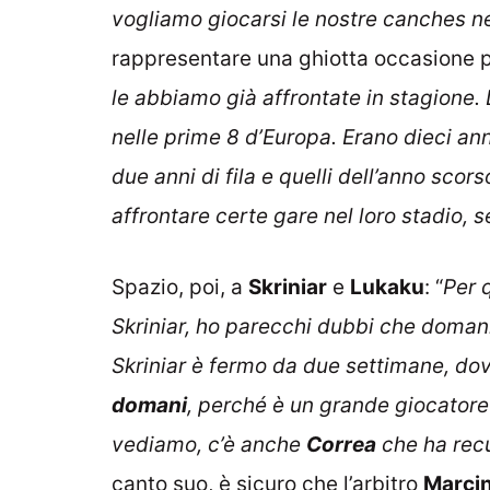
vogliamo giocarsi le nostre canches ne
rappresentare una ghiotta occasione per 
le abbiamo già affrontate in stagione.
nelle prime 8 d’Europa. Erano dieci an
due anni di fila e quelli dell’anno scor
affrontare certe gare nel loro stadio
Spazio, poi, a
Skriniar
e
Lukaku
: “
Per 
Skriniar, ho parecchi dubbi che domani
Skriniar è fermo da due settimane, dov
domani
, perché è un grande giocator
vediamo, c’è anche
Correa
che ha rec
canto suo, è sicuro che l’arbitro
Marcin