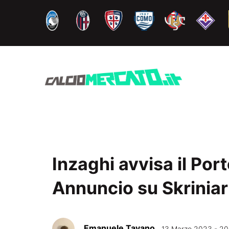
Vai
al
contenuto
Inzaghi avvisa il Port
Annuncio su Skriniar
Emanuele Tavano
13 Marzo 2023 - 20