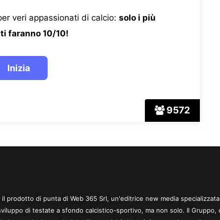
er veri appassionati di calcio:
solo i più
ti faranno 10/10!
9572
 è il prodotto di punta di Web 365 Srl, un'editrice new media specializzata
sviluppo di testate a sfondo calcistico-sportivo, ma non solo. Il Gruppo, 