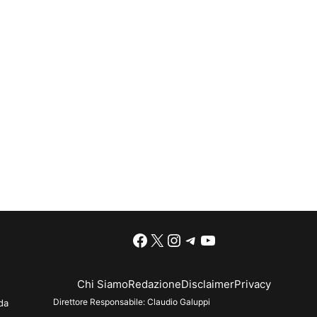
Facebook
X
Instagram
Telegram
YouTube
Chi Siamo
Redazione
Disclaimer
Privacy
Direttore Responsabile:
Claudio Galuppi
da