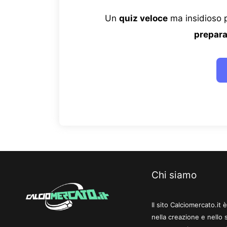
Un
quiz veloce
ma insidioso p
prepara
Chi siamo
Il sito Calciomercato.it
nella creazione e nello 