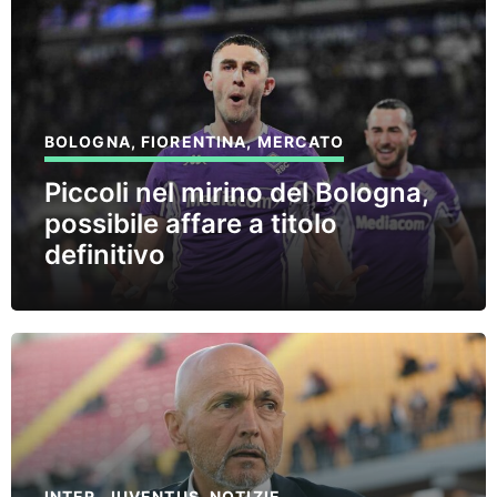
BOLOGNA
,
FIORENTINA
,
MERCATO
Piccoli nel mirino del Bologna,
possibile affare a titolo
definitivo
INTER
,
JUVENTUS
,
NOTIZIE