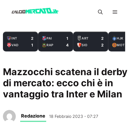
Vai
Menu
al
contenuto
2
1
2
INT
PAI
ART
HJK
1
4
2
VAD
RAP
SIO
MOT
Mazzocchi scatena il derby
di mercato: ecco chi è in
vantaggio tra Inter e Milan
Redazione
18 Febbraio 2023 - 07:27