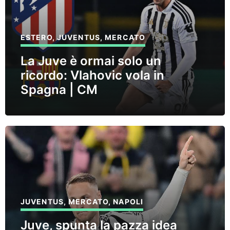
ESTERO
,
JUVENTUS
,
MERCATO
La Juve è ormai solo un
ricordo: Vlahovic vola in
Spagna | CM
JUVENTUS
,
MERCATO
,
NAPOLI
Juve, spunta la pazza idea