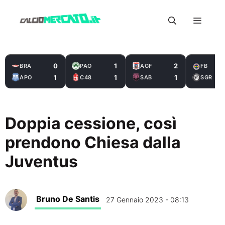
Vai
Menu
al
contenuto
0
1
2
BRA
PAO
AGF
FB
1
1
1
APO
C48
SAB
SGR
Doppia cessione, così
prendono Chiesa dalla
Juventus
Bruno De Santis
27 Gennaio 2023 - 08:13