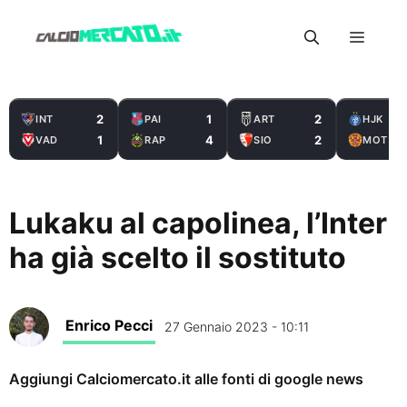
Vai
Menu
al
contenuto
2
1
2
INT
PAI
ART
HJK
1
4
2
VAD
RAP
SIO
MOT
Lukaku al capolinea, l’Inter
ha già scelto il sostituto
Enrico Pecci
27 Gennaio 2023 - 10:11
Aggiungi Calciomercato.it alle fonti di google news