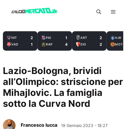
Vai
Menu
al
contenuto
2
1
2
INT
PAI
ART
HJK
1
4
2
VAD
RAP
SIO
MOT
Lazio-Bologna, brividi
all’Olimpico: striscione per
Mihajlovic. La famiglia
sotto la Curva Nord
Francesco Iucca
19 Gennaio 2023 - 18:27