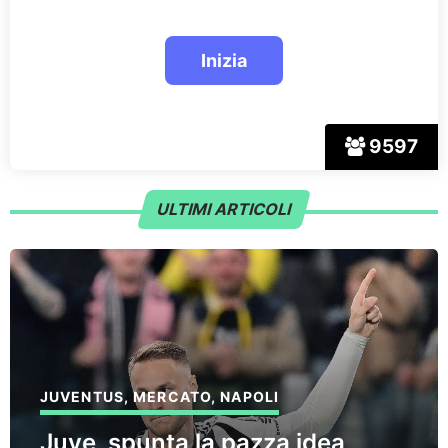
9597
ULTIMI ARTICOLI
JUVENTUS
,
MERCATO
,
NAPOLI
Juve, spunta la pazza idea