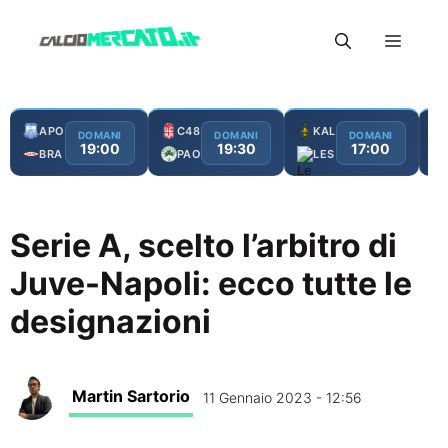
Vai
Menu
al
contenuto
APO
C48
KAL
DOMANI
DOMANI
DOMANI
19:00
19:30
17:00
BRA
PAO
LES
Serie A, scelto l’arbitro di
Juve-Napoli: ecco tutte le
designazioni
Martin Sartorio
11 Gennaio 2023 - 12:56