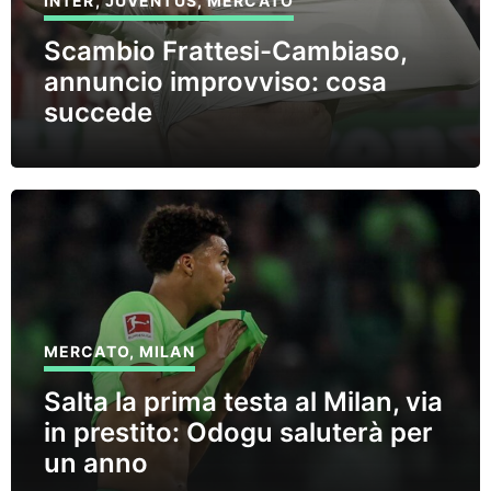
INTER
,
JUVENTUS
,
MERCATO
Scambio Frattesi-Cambiaso,
annuncio improvviso: cosa
succede
MERCATO
,
MILAN
Salta la prima testa al Milan, via
in prestito: Odogu saluterà per
un anno