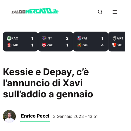
Vai
Menu
al
contenuto
1
2
1
PAO
INT
PAI
ART
1
1
4
C48
VAD
RAP
SIO
Kessie e Depay, c’è
l’annuncio di Xavi
sull’addio a gennaio
Enrico Pecci
3 Gennaio 2023 - 13:51