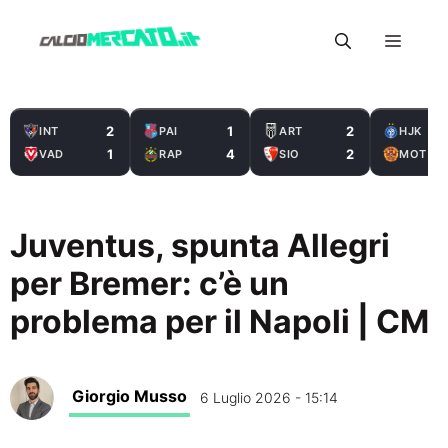
Vai
Menu
al
contenuto
2
1
2
INT
PAI
ART
HJK
1
4
2
VAD
RAP
SIO
MOT
Juventus, spunta Allegri
per Bremer: c’è un
problema per il Napoli | CM
Giorgio Musso
6 Luglio 2026 - 15:14