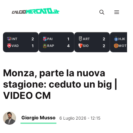
Vai
Menu
al
contenuto
2
1
2
INT
PAI
ART
HJK
1
4
2
VAD
RAP
SIO
MOT
Monza, parte la nuova
stagione: ceduto un big |
VIDEO CM
Giorgio Musso
6 Luglio 2026 - 12:15