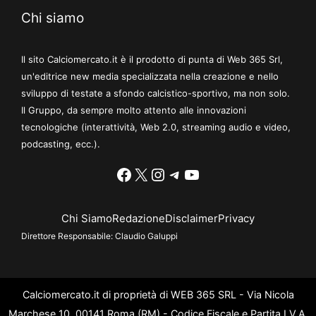
Chi siamo
Il sito Calciomercato.it è il prodotto di punta di Web 365 Srl,
un'editrice new media specializzata nella creazione e nello
sviluppo di testate a sfondo calcistico-sportivo, ma non solo.
Il Gruppo, da sempre molto attento alle innovazioni
tecnologiche (interattività, Web 2.0, streaming audio e video,
podcasting, ecc.).
Facebook
X
Instagram
Telegram
YouTube
Chi Siamo
Redazione
Disclaimer
Privacy
Direttore Responsabile:
Claudio Galuppi
Calciomercato.it di proprietà di WEB 365 SRL - Via Nicola
Marchese 10, 00141 Roma (RM) - Codice Fiscale e Partita I.V.A.