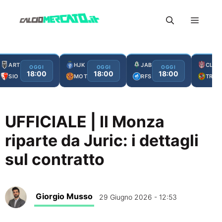
Vai
Menu
al
contenuto
ART
HJK
JAB
CLJ
OGGI
OGGI
OGGI
18:00
18:00
18:00
SIO
MOT
RFS
TRO
UFFICIALE | Il Monza
riparte da Juric: i dettagli
sul contratto
Giorgio Musso
29 Giugno 2026 - 12:53