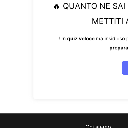
🔥 QUANTO NE SAI
METTITI 
Un
quiz veloce
ma insidioso p
prepara
Chi siamo