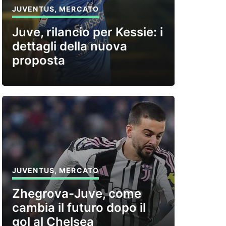
JUVENTUS
,
MERCATO
Juve, rilancio per Kessie: i
dettagli della nuova
proposta
JUVENTUS
,
MERCATO
Zhegrova-Juve, come
cambia il futuro dopo il
gol al Chelsea