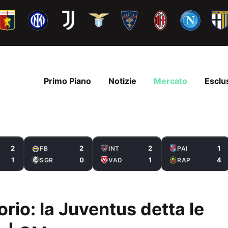
Primo Piano
Notizie
Mercato
Esclu
2
2
2
1
FB
INT
PAI
1
0
1
4
SGR
VAD
RAP
rio: la Juventus detta le