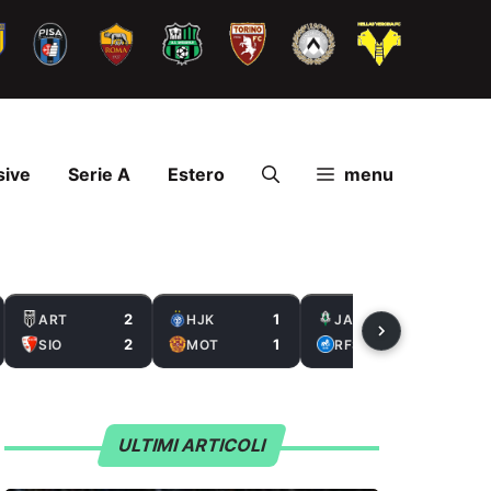
sive
Serie A
Estero
menu
2
1
2
ART
HJK
JAB
2
1
0
SIO
MOT
RFS
ULTIMI ARTICOLI