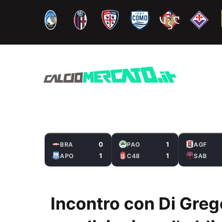
Vai
al
contenuto
0
1
BRA
PAO
AGF
1
1
APO
C48
SAB
Incontro con Di Grego