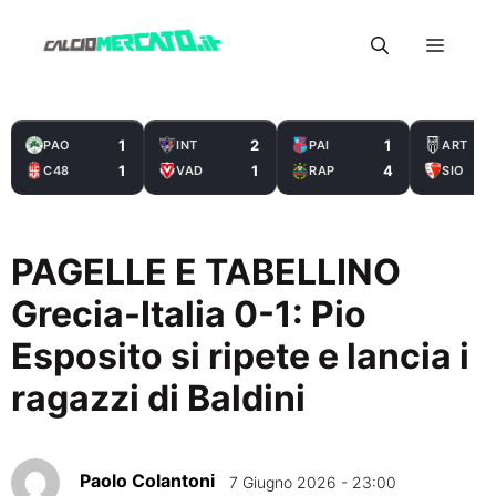
Vai
Menu
al
contenuto
1
2
1
PAO
INT
PAI
ART
1
1
4
C48
VAD
RAP
SIO
PAGELLE E TABELLINO
Grecia-Italia 0-1: Pio
Esposito si ripete e lancia i
ragazzi di Baldini
Paolo Colantoni
7 Giugno 2026 - 23:00