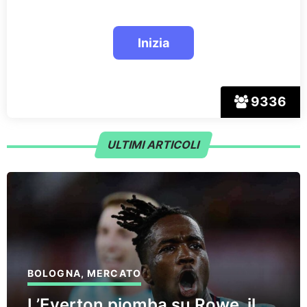
9336
ULTIMI ARTICOLI
BOLOGNA
,
MERCATO
L’Everton piomba su Rowe, il