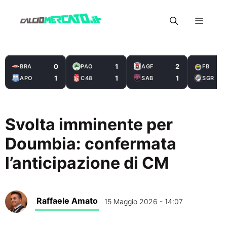
Vai
Menu
al
contenuto
0
1
2
BRA
PAO
AGF
FB
1
1
1
APO
C48
SAB
SGR
Svolta imminente per
Doumbia: confermata
l’anticipazione di CM
Raffaele Amato
15 Maggio 2026 - 14:07