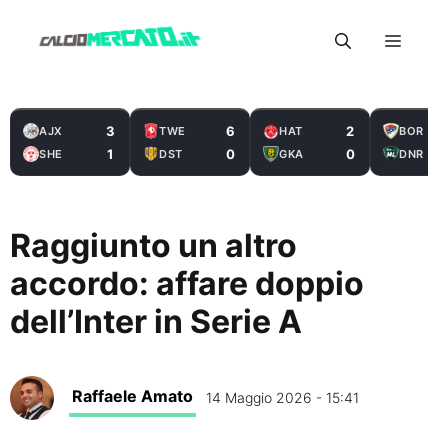
Vai
Menu
al
contenuto
3
6
2
AJX
TWE
HAT
BOR
1
0
0
SHE
DST
GKA
DNR
Raggiunto un altro
accordo: affare doppio
dell’Inter in Serie A
Raffaele Amato
14 Maggio 2026 - 15:41