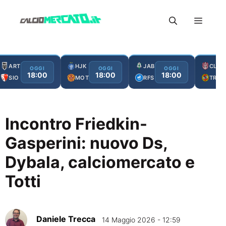
Vai
Menu
al
contenuto
ART
HJK
JAB
CLJ
OGGI
OGGI
OGGI
18:00
18:00
18:00
SIO
MOT
RFS
TRO
Incontro Friedkin-
Gasperini: nuovo Ds,
Dybala, calciomercato e
Totti
Daniele Trecca
14 Maggio 2026 - 12:59