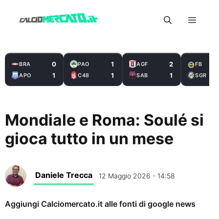
Vai
Menu
al
contenuto
0
1
2
BRA
PAO
AGF
FB
1
1
1
APO
C48
SAB
SGR
Mondiale e Roma: Soulé si
gioca tutto in un mese
Daniele Trecca
12 Maggio 2026 - 14:58
Aggiungi Calciomercato.it alle fonti di google news