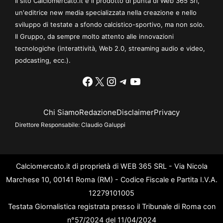
Il sito Calciomercato.it è il prodotto di punta di Web 365 Srl,
un'editrice new media specializzata nella creazione e nello
sviluppo di testate a sfondo calcistico-sportivo, ma non solo.
Il Gruppo, da sempre molto attento alle innovazioni
tecnologiche (interattività, Web 2.0, streaming audio e video,
podcasting, ecc.).
Facebook
X
Instagram
Telegram
YouTube
Chi Siamo
Redazione
Disclaimer
Privacy
Direttore Responsabile:
Claudio Galuppi
Calciomercato.it di proprietà di WEB 365 SRL - Via Nicola
Marchese 10, 00141 Roma (RM) - Codice Fiscale e Partita I.V.A.
12279101005
Testata Giornalistica registrata presso il Tribunale di Roma con
n°57/2024 del 11/04/2024