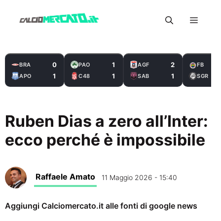
Vai
Menu
al
contenuto
0
1
2
BRA
PAO
AGF
FB
1
1
1
APO
C48
SAB
SGR
Ruben Dias a zero all’Inter:
ecco perché è impossibile
Raffaele Amato
11 Maggio 2026 - 15:40
Aggiungi Calciomercato.it alle fonti di google news