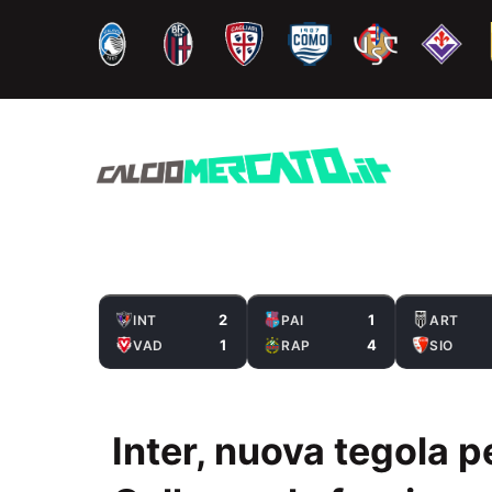
Vai
al
contenuto
2
1
INT
PAI
ART
1
4
VAD
RAP
SIO
Inter, nuova tegola 