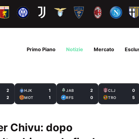
Primo Piano
Notizie
Mercato
Esclu
2
1
2
0
HJK
JAB
CLJ
2
1
0
5
MOT
RFS
TRO
per Chivu: dopo