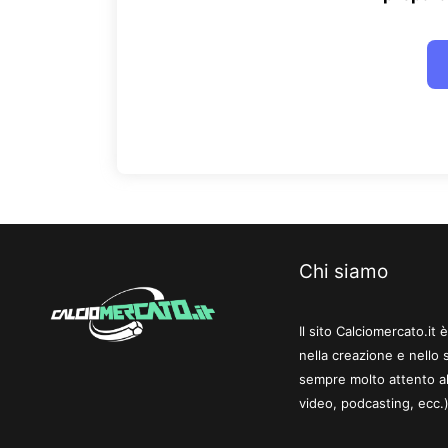
Chi siamo
Il sito Calciomercato.it
nella creazione e nello 
sempre molto attento al
video, podcasting, ecc.)