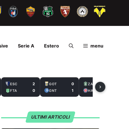
sive
Serie A
Estero
menu
2
0
2
ESC
GOT
ZAL
0
1
5
FTA
GNT
HAS
ULTIMI ARTICOLI