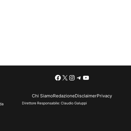
Facebook
X
Instagram
Telegram
YouTube
Chi Siamo
Redazione
Disclaimer
Privacy
Direttore Responsabile:
Claudio Galuppi
da