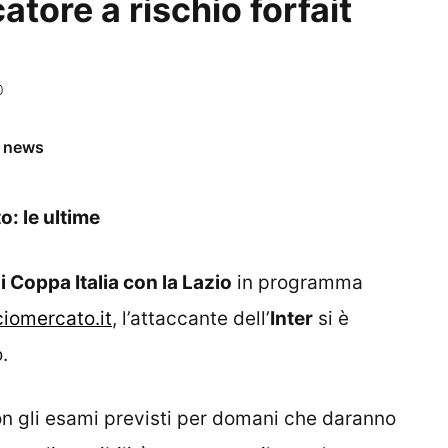
atore a rischio forfait
0
e news
o: le ultime
di Coppa Italia con la Lazio
in programma
iomercato.it
, l’attaccante dell’
Inter
si è
.
on gli esami previsti per domani che daranno