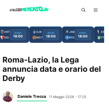
Vai
Menu
al
contenuto
ART
HJK
JAB
ESC
OGGI
OGGI
OGGI
18:00
18:00
18:00
SIO
MOT
RFS
FTA
Roma-Lazio, la Lega
annuncia data e orario del
Derby
Daniele Trecca
11 Maggio 2026 - 17:25