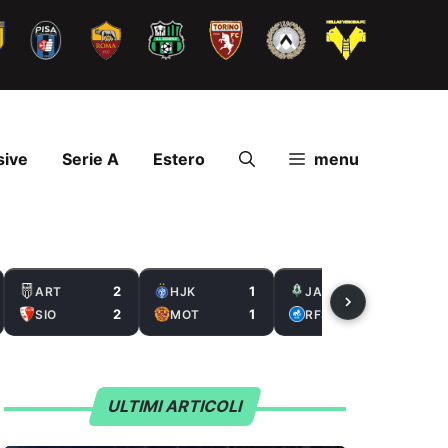
sive
Serie A
Estero
menu
2
1
2
ART
HJK
JAB
2
1
0
SIO
MOT
RFS
ULTIMI ARTICOLI