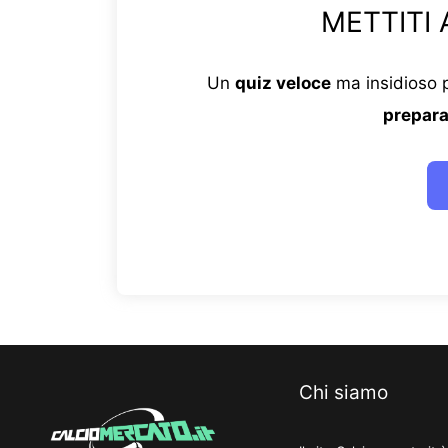
METTITI 
Un
quiz veloce
ma insidioso p
prepara
Chi siamo
Il sito Calciomercato.it