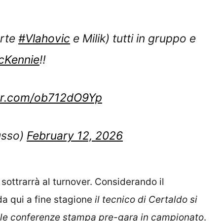
arte
#Vlahovic
e Milik) tutti in gruppo e
cKennie
‼️
ter.com/ob712dO9Yp
usso)
February 12, 2026
 sottrarrà al turnover. Considerando il
da qui a fine stagione
il tecnico di Certaldo si
nelle conferenze stampa pre-gara in campionato
.