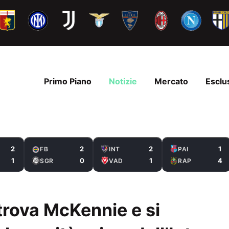
Primo Piano
Notizie
Mercato
Esclu
2
2
2
1
FB
INT
PAI
1
0
1
4
SGR
VAD
RAP
itrova McKennie e si