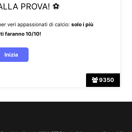
ALLA PROVA! ⚽
er veri appassionati di calcio:
solo i più
ti faranno 10/10!
9350
 è il prodotto di punta di Web 365 Srl, un'editrice new media specializzata