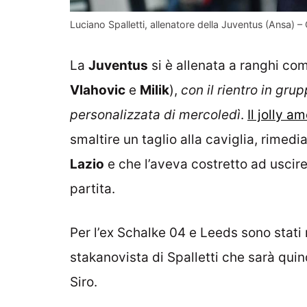
Luciano Spalletti, allenatore della Juventus (Ansa) –
La
Juventus
si è allenata a ranghi co
Vlahovic
e
Milik
),
con il rientro in gru
personalizzata di mercoledì
.
Il jolly 
smaltire un taglio alla caviglia, rimedi
Lazio
e che l’aveva costretto ad uscire
partita.
Per l’ex Schalke 04 e Leeds sono stati
stakanovista di Spalletti che sarà qui
Siro.