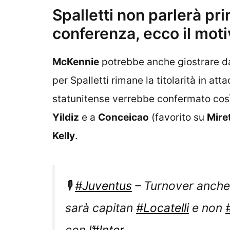
Spalletti non parlerà pri
conferenza, ecco il mot
McKennie
potrebbe anche giostrare da
per Spalletti rimane la titolarità in at
statunitense verrebbe confermato così s
Yildiz
e a
Conceicao
(favorito su
Miret
Kelly
.
🎙️
#Juventus
– Turnover anche
sarà capitan
#Locatelli
e non
con l’
#Inter