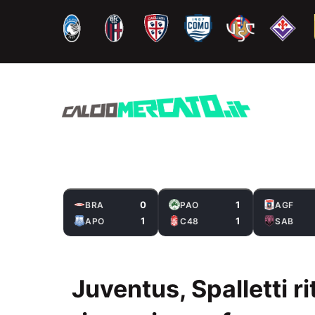
Vai
al
contenuto
0
1
BRA
PAO
AGF
1
1
APO
C48
SAB
Juventus, Spalletti r