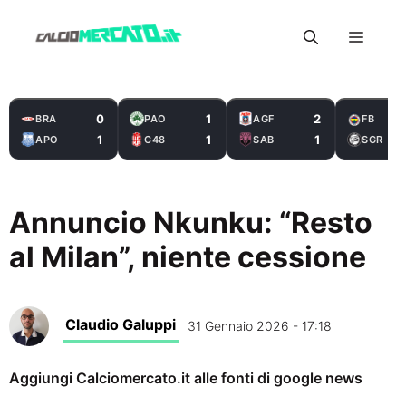
Vai
Menu
al
contenuto
0
1
2
BRA
PAO
AGF
FB
1
1
1
APO
C48
SAB
SGR
Annuncio Nkunku: “Resto
al Milan”, niente cessione
Claudio Galuppi
31 Gennaio 2026 - 17:18
Aggiungi Calciomercato.it alle fonti di google news