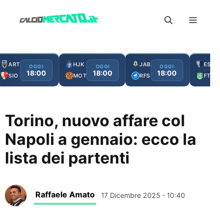
Vai
Menu
al
contenuto
ART
HJK
JAB
ESC
OGGI
OGGI
OGGI
18:00
18:00
18:00
SIO
MOT
RFS
FTA
Torino, nuovo affare col
Napoli a gennaio: ecco la
lista dei partenti
Raffaele Amato
17 Dicembre 2025 - 10:40