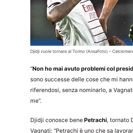
Djidji vuole tornare al Torino (AnsaFoto) – Calciomerc
“
Non ho mai avuto problemi col presi
sono successe delle cose che mi hanno 
riferendosi, senza nominarlo, a Vagnati
me”.
Djidji conosce bene
Petrachi
, tornato 
Vagnati: “Petrachi è uno che sa lavora