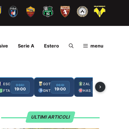
sive
Serie A
Estero
menu
ESC
GOT
ZAL
FC
OGGI
OGGI
OGGI
19:00
19:00
19:00
FTA
GNT
HAS
GA
ULTIMI ARTICOLI