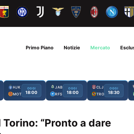
Primo Piano
Notizie
Mercato
Esclu
HJK
JAB
CLJ
OGGI
OGGI
OGGI
18:00
18:00
18:30
MOT
RFS
TRO
l Torino: “Pronto a dare