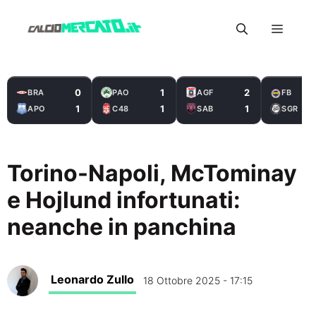
Vai
Menu
al
contenuto
0
1
2
BRA
PAO
AGF
FB
1
1
1
APO
C48
SAB
SGR
Torino-Napoli, McTominay
e Hojlund infortunati:
neanche in panchina
Leonardo Zullo
18 Ottobre 2025 - 17:15