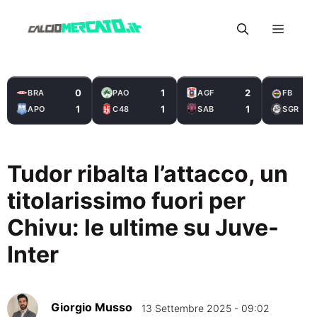
Vai
Menu
al
contenuto
0
1
2
BRA
PAO
AGF
FB
1
1
1
APO
C48
SAB
SGR
Tudor ribalta l’attacco, un
titolarissimo fuori per
Chivu: le ultime su Juve-
Inter
Giorgio Musso
13 Settembre 2025 - 09:02