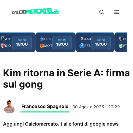
Vai
Menu
al
contenuto
ART
HJK
JAB
ESC
OGGI
OGGI
OGGI
18:00
18:00
18:00
SIO
MOT
RFS
FTA
Kim ritorna in Serie A: firma
sul gong
Francesco Spagnolo
30 Agosto 2025 - 20:29
Aggiungi Calciomercato.it alle fonti di google news