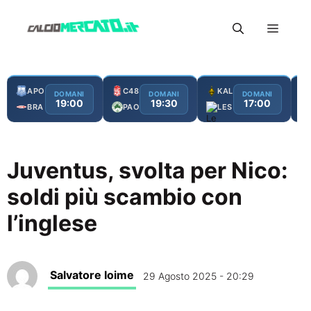
Vai
Menu
al
contenuto
APO
C48
KAL
DOMANI
DOMANI
DOMANI
19:00
19:30
17:00
BRA
PAO
LES
Juventus, svolta per Nico:
soldi più scambio con
l’inglese
Salvatore Ioime
29 Agosto 2025 - 20:29