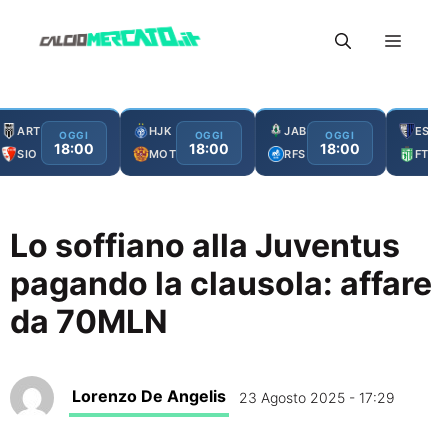
Vai
Menu
al
contenuto
ART
HJK
JAB
ESC
OGGI
OGGI
OGGI
18:00
18:00
18:00
SIO
MOT
RFS
FTA
Lo soffiano alla Juventus
pagando la clausola: affare
da 70MLN
Lorenzo De Angelis
23 Agosto 2025 - 17:29