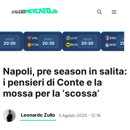
Vai
Menu
al
contenuto
VAL
LUG
BRA
OGGI
OGGI
OGGI
OGG
20:30
20:30
20:30
20:3
FCN
RUN
MIN
Napoli, pre season in salita:
i pensieri di Conte e la
mossa per la ‘scossa’
Leonardo Zullo
5 Agosto 2025 - 12:16