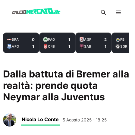
Vai
Menu
al
contenuto
0
1
2
BRA
PAO
AGF
FB
1
1
1
APO
C48
SAB
SGR
Dalla battuta di Bremer alla
realtà: prende quota
Neymar alla Juventus
Nicola Lo Conte
5 Agosto 2025 - 18:25